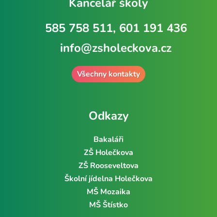
Kancelář školy
585 758 511, 601 191 436
info@zsholeckova.cz
Všechny kontakty
Odkazy
Bakaláři
ZŠ Holečkova
ZŠ Rooseveltova
Školní jídelna Holečkova
MŠ Mozaika
MŠ Štístko