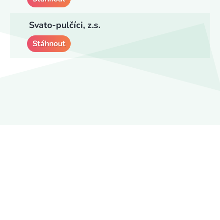
Svato-pulčíci, z.s.
Stáhnout