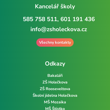
Kancelář školy
585 758 511, 601 191 436
info@zsholeckova.cz
Všechny kontakty
Odkazy
Bakaláři
ZŠ Holečkova
ZŠ Rooseveltova
Školní jídelna Holečkova
MŠ Mozaika
MŠ Štístko