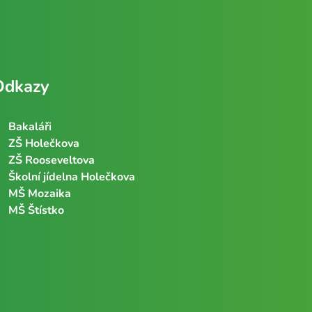
Odkazy
Bakaláři
ZŠ Holečkova
ZŠ Rooseveltova
Školní jídelna Holečkova
MŠ Mozaika
MŠ Štístko