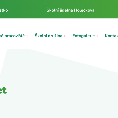
stko
Školní jídelna Holečkova
ké pracoviště
+
Školní družina
+
Fotogalerie
+
Konta
et