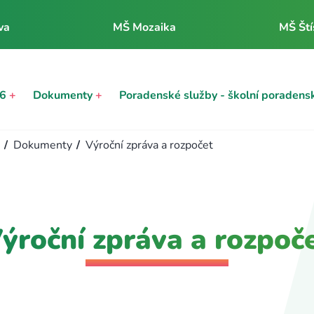
va
MŠ Mozaika
MŠ Ští
26
+
Dokumenty
+
Poradenské služby - školní poradens
/
Dokumenty
/
Výroční zpráva a rozpočet
ýroční zpráva a rozpoč