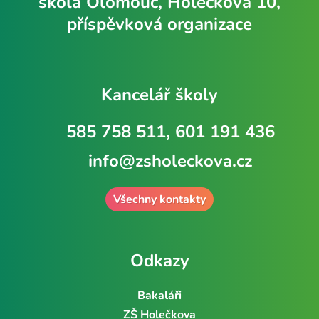
škola Olomouc, Holečkova 10,
příspěvková organizace
Kancelář školy
585 758 511, 601 191 436
info@zsholeckova.cz
Všechny kontakty
Odkazy
Bakaláři
ZŠ Holečkova