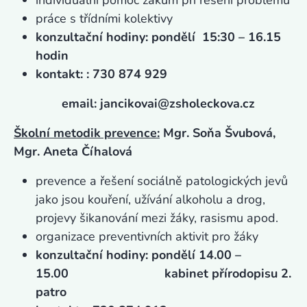
individuální pomoc žákům při řešení problémů
práce s třídními kolektivy
konzultační hodiny: pondělí 15:30 – 16.15
hodin
kontakt: : 730 874 929
email: jancikovai@zsholeckova.cz
Školní metodik prevence:
Mgr. Soňa Švubová,
Mgr. Aneta Číhalová
prevence a řešení sociálně patologických jevů
jako jsou kouření, užívání alkoholu a drog,
projevy šikanování mezi žáky, rasismu apod.
organizace preventivních aktivit pro žáky
konzultační hodiny: pondělí 14.00 –
15.00 kabinet přírodopisu 2.
patro