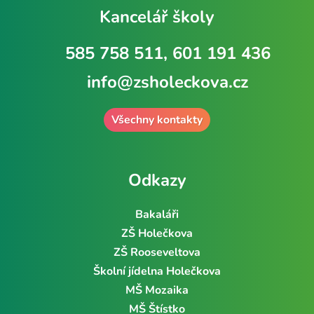
Kancelář školy
585 758 511, 601 191 436
info@zsholeckova.cz
Všechny kontakty
Odkazy
Bakaláři
ZŠ Holečkova
ZŠ Rooseveltova
Školní jídelna Holečkova
MŠ Mozaika
MŠ Štístko