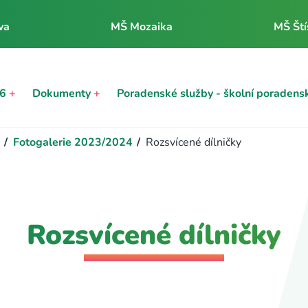
va
MŠ Mozaika
MŠ Ští
26
+
Dokumenty
+
Poradenské služby - školní poradens
/
Fotogalerie 2023/2024
/
Rozsvícené dílničky
Rozsvícené dílničky