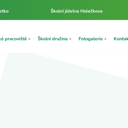
stko
Školní jídelna Holečkova
ké pracoviště
+
Školní družina
+
Fotogalerie
+
Konta