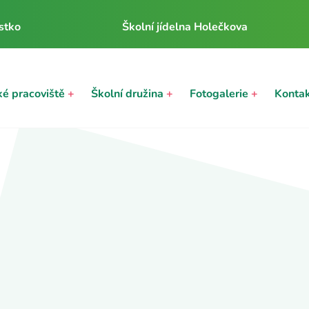
stko
Školní jídelna Holečkova
ké pracoviště
+
Školní družina
+
Fotogalerie
+
Konta