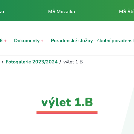
va
MŠ Mozaika
MŠ Ští
26
+
Dokumenty
+
Poradenské služby - školní poradens
/
Fotogalerie 2023/2024
/
výlet 1.B
výlet 1.B