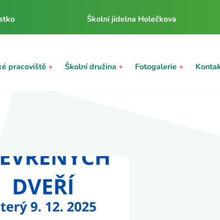
stko
Školní jídelna Holečkova
ké pracoviště
+
Školní družina
+
Fotogalerie
+
Konta