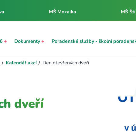
va
MŠ Mozaika
MŠ Ští
26
+
Dokumenty
+
Poradenské služby - školní poradens
/
Kalendář akcí
/
Den otevřených dveří
ch dveří