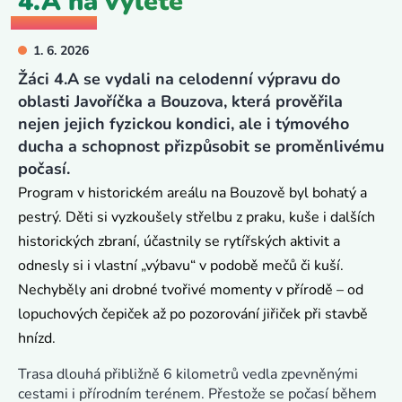
4.A na výletě
1. 6. 2026
Žáci 4.A se vydali na celodenní výpravu do
oblasti Javoříčka a Bouzova, která prověřila
nejen jejich fyzickou kondici, ale i týmového
ducha a schopnost přizpůsobit se proměnlivému
počasí.
Program v historickém areálu na Bouzově byl bohatý a
pestrý. Děti si vyzkoušely střelbu z praku, kuše i dalších
historických zbraní, účastnily se rytířských aktivit a
odnesly si i vlastní „výbavu“ v podobě mečů či kuší.
Nechyběly ani drobné tvořivé momenty v přírodě – od
lopuchových čepiček až po pozorování jiřiček při stavbě
hnízd.
Trasa dlouhá přibližně 6 kilometrů vedla zpevněnými
cestami i přírodním terénem. Přestože se počasí během