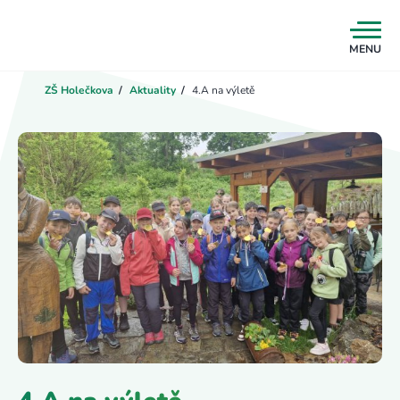
MENU
ZŠ Holečkova
/
Aktuality
/
4.A na výletě