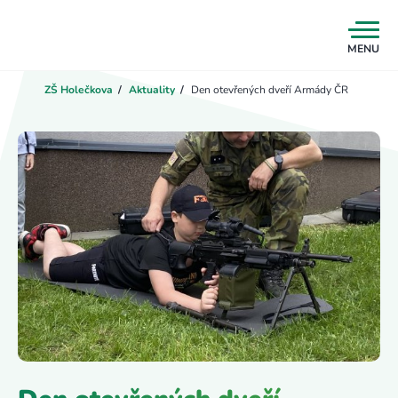
MENU
ZŠ Holečkova
/
Aktuality
/
Den otevřených dveří Armády ČR