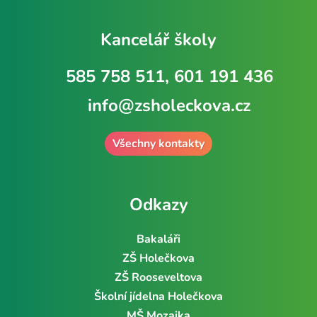
Kancelář školy
585 758 511, 601 191 436
info@zsholeckova.cz
Všechny kontakty
Odkazy
Bakaláři
ZŠ Holečkova
ZŠ Rooseveltova
Školní jídelna Holečkova
MŠ Mozaika