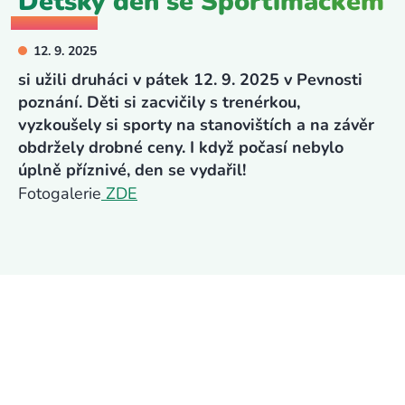
Dětský den se Sportimáčkem
12. 9. 2025
si užili druháci v pátek 12. 9. 2025 v Pevnosti
poznání. Děti si zacvičily s trenérkou,
vyzkoušely si sporty na stanovištích a na závěr
obdržely drobné ceny. I když počasí nebylo
úplně příznivé, den se vydařil!
Fotogalerie
ZDE