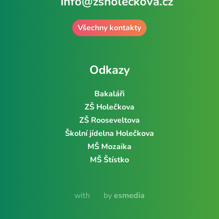
info@zsholeckova.cz
Všechny kontakty
Odkazy
Bakaláři
ZŠ Holečkova
ZŠ Rooseveltova
Školní jídelna Holečkova
MŠ Mozaika
MŠ Štístko
with
by
esmedia