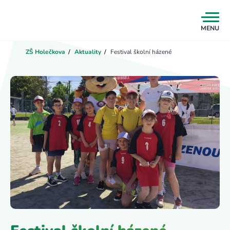
MENU
ZŠ Holečkova
/
Aktuality
/
Festival školní házené