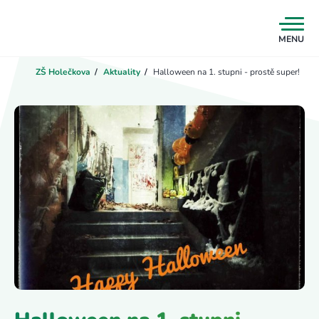
MENU
ZŠ Holečkova
/
Aktuality
/
Halloween na 1. stupni - prostě super!