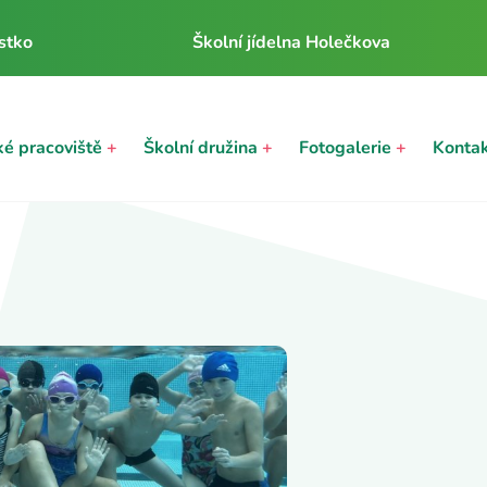
stko
Školní jídelna Holečkova
ké pracoviště
+
Školní družina
+
Fotogalerie
+
Konta