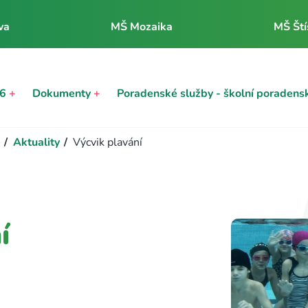
va
MŠ Mozaika
MŠ Ští
26
+
Dokumenty
+
Poradenské služby - školní poradens
/
Aktuality
/
Výcvik plavání
í