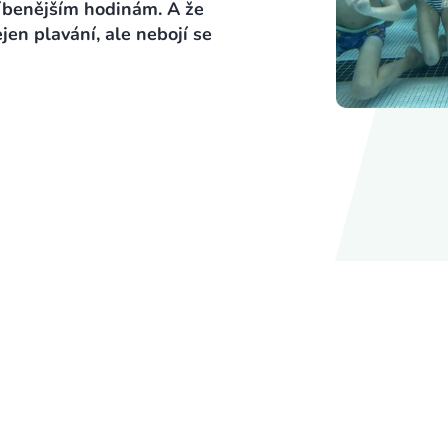
blíbenějším hodinám. A že
jen plavání, ale nebojí se