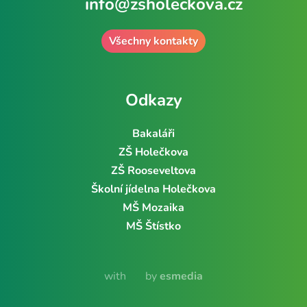
info@zsholeckova.cz
Všechny kontakty
Odkazy
Bakaláři
ZŠ Holečkova
ZŠ Rooseveltova
Školní jídelna Holečkova
MŠ Mozaika
MŠ Štístko
with
by
esmedia