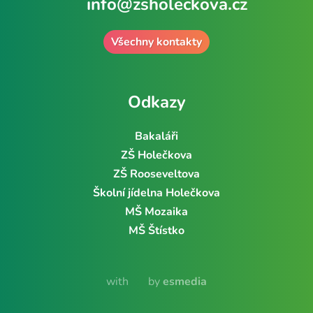
info@zsholeckova.cz
Všechny kontakty
Odkazy
Bakaláři
ZŠ Holečkova
ZŠ Rooseveltova
Školní jídelna Holečkova
MŠ Mozaika
MŠ Štístko
with
by
esmedia